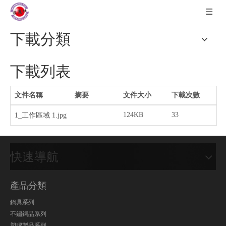
下載分類
下載列表
文件名稱
摘要
文件大小
下載次數
124KB
33
2
1_工作區域 1.jpg
快速導航
產品分類
鍋具系列
不鏽鋼品系列
塑膠製品系列