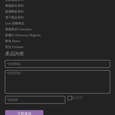
棉毯家紡系列
玻璃陶瓷系列
電子製品系列
Lynx 授權商品
弗南希諾 Francasino
家魔仕 Homeware Magician
咪兔 Metoo
初見 Firstmeet
產品詢價
立即發送