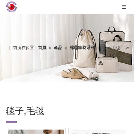
目前所在位置:
首頁
»
產品
»
棉毯家紡系列
»
毯子,毛毯
毯子,毛毯