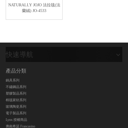
NATURALLY JOJO 法拉毯(法
蘭絨) JO-4533
快速導航
產品分類
鍋具系列
不鏽鋼品系列
塑膠製品系列
棉毯家紡系列
玻璃陶瓷系列
電子製品系列
Lynx 授權商品
弗南希諾 Francasino