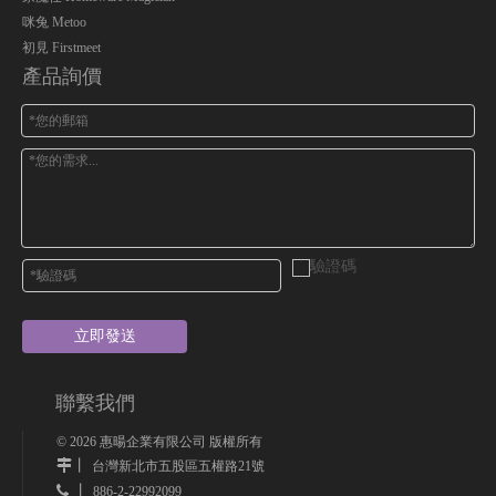
咪兔 Metoo
初見 Firstmeet
產品詢價
立即發送
聯繫我們
©
2026
惠暘企業有限公司 版權所有
丨
台灣新北市五股區五權路21號
 丨
886-2-22992099