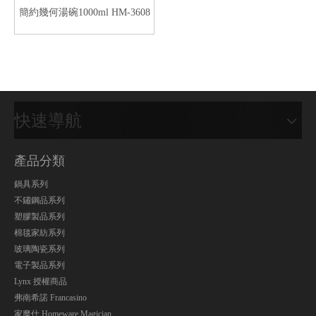
簡約幾何湯碗1000ml HM-3608
快速導航
產品分類
鍋具系列
不鏽鋼品系列
塑膠製品系列
棉毯家紡系列
玻璃陶瓷系列
電子製品系列
Lynx 授權商品
弗南希諾 Francasino
家魔仕 Homeware Magician