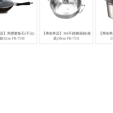
諾】黑鑽麥飯石(不沾)
【弗南希諾】304不銹鋼湯鍋(複
【弗南希
32cm FR-7530
底)30cm FR-7531
2