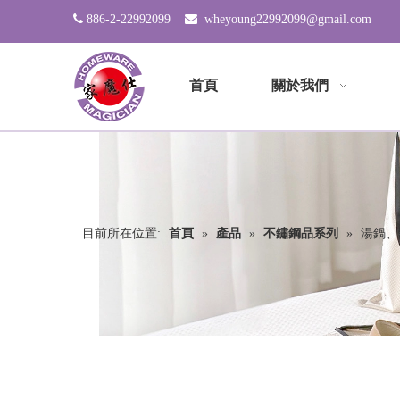

886-2-22992099

wheyoung22992099@gmail.com
首頁
關於我們
目前所在位置:
首頁
»
產品
»
不鏽鋼品系列
»
湯鍋、