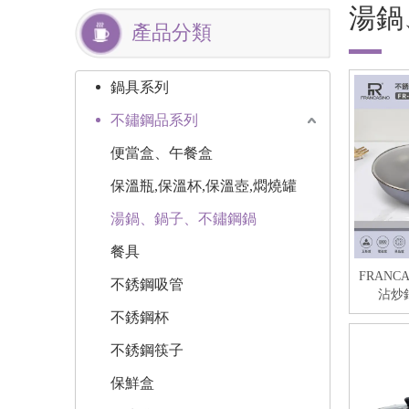
湯鍋
產品分類
鍋具系列
不鏽鋼品系列
便當盒、午餐盒
保溫瓶,保溫杯,保溫壺,燜燒罐
湯鍋、鍋子、不鏽鋼鍋
餐具
FRANC
不銹鋼吸管
沾炒鍋
不銹鋼杯
不銹鋼筷子
保鮮盒