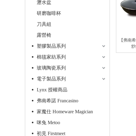
瀝水盆
研磨咖啡杯
刀具組
露營椅
【弗南希
塑膠製品系列
炒鍋
棉毯家紡系列
玻璃陶瓷系列
電子製品系列
Lynx 授權商品
弗南希諾 Francasino
家魔仕 Homeware Magician
咪兔 Metoo
初見 Firstmeet