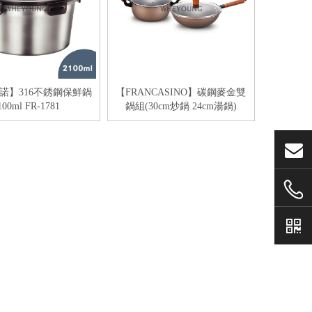
諾】316不銹鋼保鮮鍋
【FRANCASINO】碳鋼麥金雙
100ml FR-1781
鍋組(30cm炒鍋 24cm湯鍋)