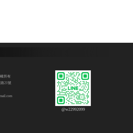
版權所有
路21號
ail.com
@w22992099