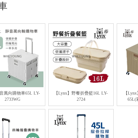
車
靜音萬向購物車65L LY-
【Lynx】野餐折疊籃16L LY-
【Ly
2733WG
2724
65L(