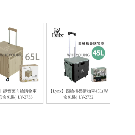
nx】靜音萬向輪購物車
【Lynx】四輪摺疊購物車45L(彩
彩盒包裝) LY-2733
盒包裝) LY-2732