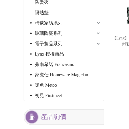
防燙夾
隔熱墊
棉毯家紡系列
玻璃陶瓷系列
【Lynx
電子製品系列
封彩
Lynx 授權商品
弗南希諾 Francasino
家魔仕 Homeware Magician
咪兔 Metoo
初見 Firstmeet
產品詢價