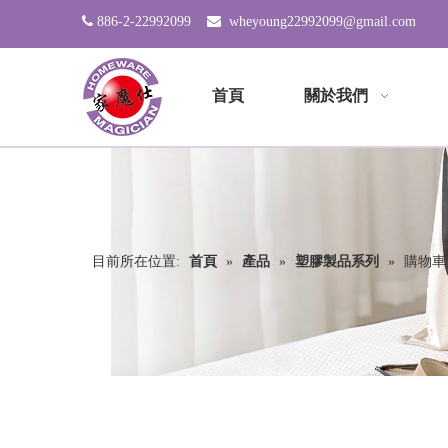

886-2-22992099

wheyoung22992099@gmail.com
首頁
關於我們
目前所在位置:
首頁
»
產品
»
塑膠製品系列
»
購物車