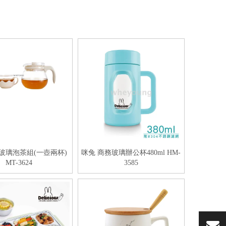
玻璃泡茶組(一壺兩杯)
咪兔 商務玻璃辦公杯480ml HM-
MT-3624
3585