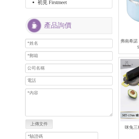
初見 Firstmeet
產品詢價
弗南希諾
上傳文件
咪兔三格