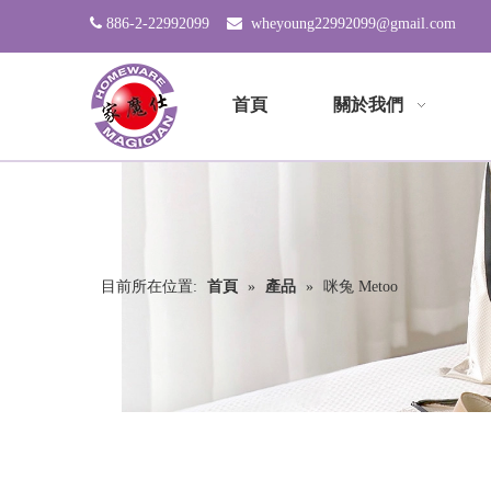

886-2-22992099

wheyoung22992099@gmail.com
首頁
關於我們
目前所在位置:
首頁
»
產品
»
咪兔 Metoo