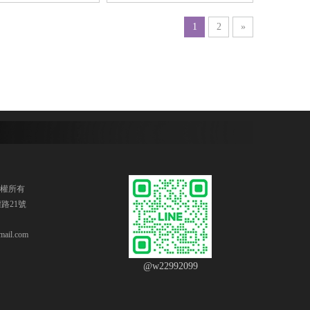
1
2
»
版權所有
路21號
ail.com
@w22992099