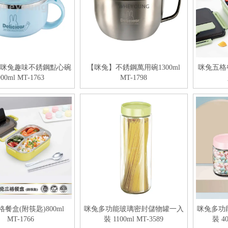
 咪兔趣味不銹鋼點心碗
【咪兔】不銹鋼萬用碗1300ml
咪兔五格餐
900ml MT-1763
MT-1798
餐盒(附筷匙)800ml
咪兔多功能玻璃密封儲物罐一入
咪兔多功
MT-1766
裝 1100ml MT-3589
裝 40