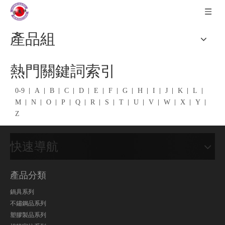
產品組
熱門關鍵詞索引
0-9
A
B
C
D
E
F
G
H
I
J
K
L
M
N
O
P
Q
R
S
T
U
V
W
X
Y
Z
快速導航
產品分類
鍋具系列
不鏽鋼品系列
塑膠製品系列