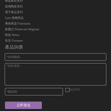
棉毯家紡系列
玻璃陶瓷系列
電子製品系列
Lynx 授權商品
弗南希諾 Francasino
家魔仕 Homeware Magician
咪兔 Metoo
初見 Firstmeet
產品詢價
立即發送