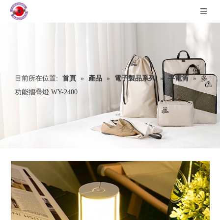
目前所在位置:
首頁
»
產品
»
電子製品系列
»
手電筒
»
多
功能摺疊燈 WY-2400