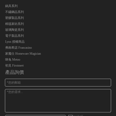
鍋具系列
不鏽鋼品系列
塑膠製品系列
棉毯家紡系列
玻璃陶瓷系列
電子製品系列
Lynx 授權商品
弗南希諾 Francasino
家魔仕 Homeware Magician
咪兔 Metoo
初見 Firstmeet
產品詢價