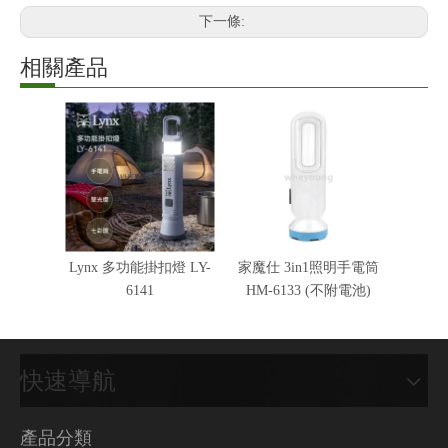
下一條:
相關產品
Lynx 多功能掛扣燈 LY-
家魔仕 3in1照明手電筒
6141
HM-6133 (不附電池)
快速導航
產品分類