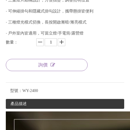
‧ 三葉燈片結構設計，方便摺疊，調整照明位置
‧ 可伸縮掛勾和隱藏式掛勾設計，攜帶懸掛皆便利
‧ 三種燈光模式切換，長按開啟漸暗/漸亮模式
‧ 戶外室內皆適用，可當立燈/手電筒/露營燈
數量：
詢價
型號：
WY-2400
產品描述