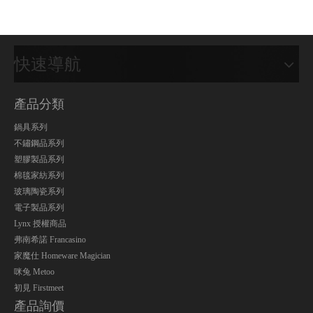
快速導航
產品分類
鍋具系列
不鏽鋼品系列
塑膠製品系列
棉毯家紡系列
玻璃陶瓷系列
電子製品系列
Lynx 授權商品
弗南希諾 Francasino
家魔仕 Homeware Magician
咪兔 Metoo
初見 Firstmeet
產品詢價