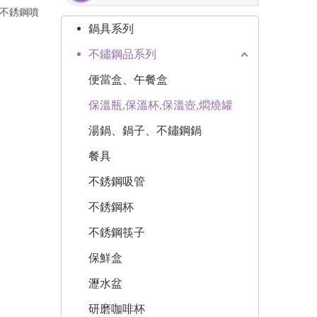
04不銹鋼噴
鍋具系列
不鏽鋼品系列
便當盒、午餐盒
保溫瓶,保溫杯,保溫壺,燜燒罐
湯鍋、鍋子、不鏽鋼鍋
餐具
不銹鋼吸管
不銹鋼杯
不銹鋼筷子
保鮮盒
瀝水盆
研磨咖啡杯