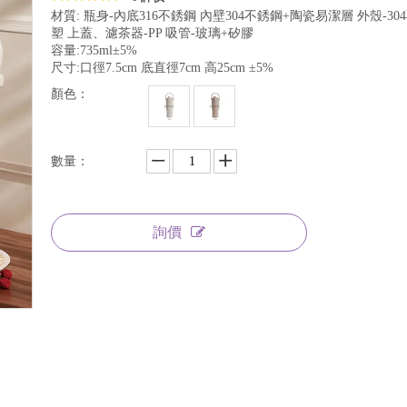
材質: 瓶身-內底316不銹鋼 內壁304不銹鋼+陶瓷易潔層 外殼-3
塑 上蓋、濾茶器-PP 吸管-玻璃+矽膠
容量:735ml±5%
尺寸:口徑7.5cm 底直徑7cm 高25cm ±5%
顏色：
數量：
詢價