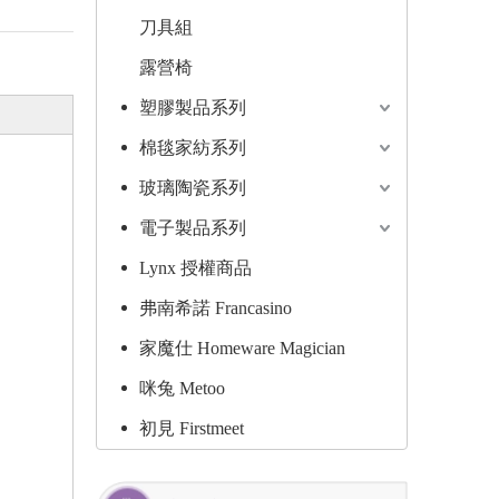
刀具組
露營椅
塑膠製品系列
棉毯家紡系列
玻璃陶瓷系列
電子製品系列
Lynx 授權商品
弗南希諾 Francasino
家魔仕 Homeware Magician
咪兔 Metoo
初見 Firstmeet