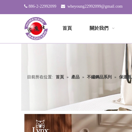

886-2-22992099

wheyoung22992099@gmail.com
首頁
關於我們
目前所在位置:
首頁
»
產品
»
不鏽鋼品系列
»
保溫瓶