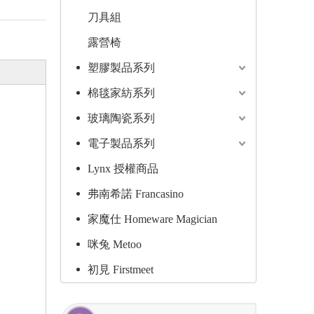
刀具組
露營椅
塑膠製品系列
棉毯家紡系列
玻璃陶瓷系列
電子製品系列
Lynx 授權商品
弗南希諾 Francasino
家魔仕 Homeware Magician
咪兔 Metoo
初見 Firstmeet