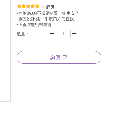
0 評價
•內膽為304不鏽鋼材質，衛生安全
•掀蓋設計 集中引流口方便直飲
•上蓋防塵密封防漏
數量：
詢價