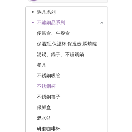
鍋具系列
不鏽鋼品系列
便當盒、午餐盒
保溫瓶,保溫杯,保溫壺,燜燒罐
湯鍋、鍋子、不鏽鋼鍋
餐具
不銹鋼吸管
不銹鋼杯
不銹鋼筷子
保鮮盒
瀝水盆
研磨咖啡杯