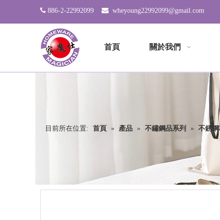

886-2-22992099

wheyoung22992099@gmail.com
首頁
關於我們
目前所在位置:
首頁
»
產品
»
不鏽鋼品系列
»
不銹鋼