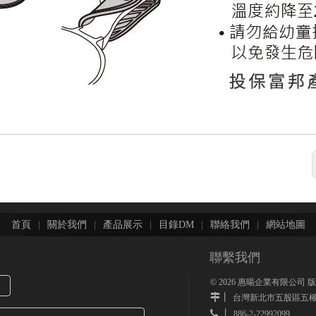
首頁
|
關於我們
|
產品展示
|
目錄DM
|
聯絡我們
|
網站地圖
聯繫我們
©
2026
惠暘企業有限公司 
丨
台灣新北市五股區五權
 丨
886-2-22992099