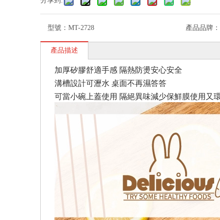
分享到:
型號：
MT-2728
產品品牌：
產品描述
加厚矽膠舒適手感 隔熱防燙安心安全
溝槽設計可瀝水 桌面不再濕答答
可當小碗上蓋使用 隔絕異味減少保鮮膜使用又