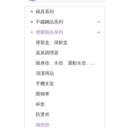
鍋具系列
不鏽鋼品系列
塑膠製品系列
便當盒、保鮮盒
蔬菜調理器
隨身壺、水壺、運動水壺、水瓶
清潔用品
手機支架
購物車
杯套
防燙夾
隔熱墊