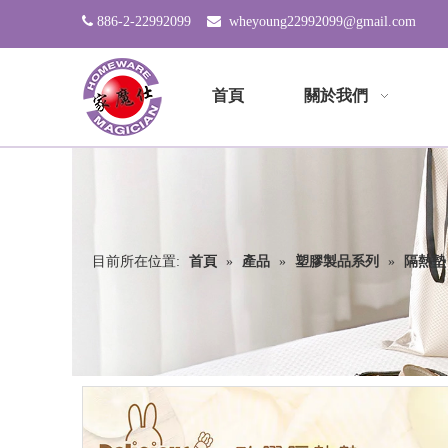

886-2-22992099

wheyoung22992099@gmail.com
首頁
關於我們
目前所在位置:
首頁
»
產品
»
塑膠製品系列
»
隔熱墊