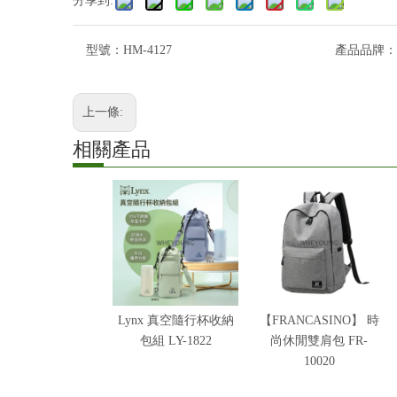
分享到:
型號：
HM-4127
產品品牌：
上一條:
相關產品
Lynx 真空隨行杯收納
【FRANCASINO】 時
包組 LY-1822
尚休閒雙肩包 FR-
10020