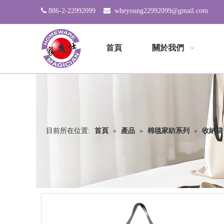

886-2-22992099

wheyoung22992099@gmail.com
首頁
關於我們
目前所在位置:
首頁
»
產品
»
棉毯家紡系列
»
收納袋