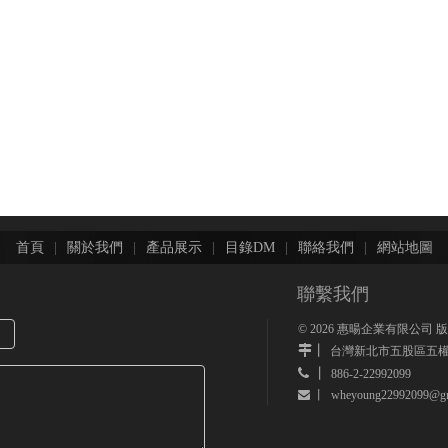
首頁
|
關於我們
|
產品展示
|
目錄DM
|
聯絡我們
|
網站地圖
聯繫我們
©
2026
惠暘企業有限公司 
丨
台灣新北市五股區五權
 丨
886-2-22992099
wheyoung22992099@gm
 丨