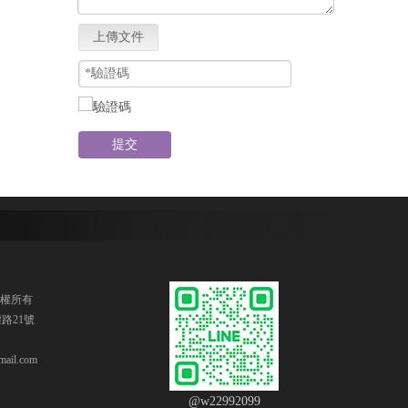
上傳文件
提交
版權所有
路21號
ail.com
@w22992099