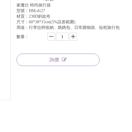
家魔仕 時尚旅行袋
型號：HM-4127
材質：230D斜紋布
尺寸：60*38*15cm(5%誤差範圍)
用途：行李拉桿收納、媽媽包、日常購物袋、短程旅行包
數量：
詢價