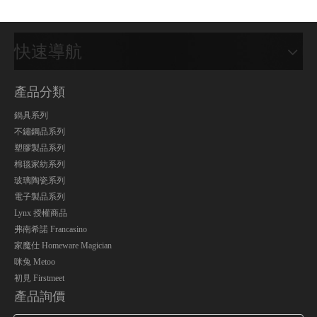
快速導航
產品分類
鍋具系列
不鏽鋼品系列
塑膠製品系列
棉毯家紡系列
玻璃陶瓷系列
電子製品系列
Lynx 授權商品
弗南希諾 Francasino
家魔仕 Homeware Magician
咪兔 Metoo
初見 Firstmeet
產品詢價