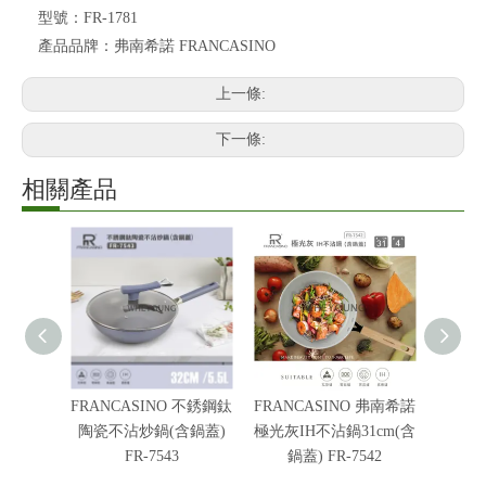
型號：
FR-1781
產品品牌：
弗南希諾 FRANCASINO
上一條:
下一條:
相關產品
FRANCASINO 不銹鋼鈦
FRANCASINO 弗南希諾
【FRA
陶瓷不沾炒鍋(含鍋蓋)
極光灰IH不沾鍋31cm(含
麥金雙
FR-7543
鍋蓋) FR-7542