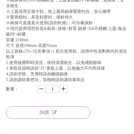
※鍋身採用316不銹鋼材質，上蓋食品級PP+矽膠圈，無異味，安
全衛生
※上蓋採用五個卡扣，使上蓋與鍋身緊密扣合，安心攜帶
※緊密鎖扣，具良好密封，保鮮持久
※鍋身可直接直火使用(請勿乾燒)，可冷藏保鮮
※現代廚房理想容器&廚具<規格>材質:鍋身-316不銹鋼 上蓋-食品
級PP+矽膠
容量:2100ml
尺寸:直徑190mm 高度95mm
以上規格±5%<注意事項>1.初次使用前，請用中性洗劑將內外清洗
乾淨
2.使用後應即時清洗，保持清潔衛生，以免殘留餘味
3.拿取容器時請勿"只"拿取上蓋，以免施力不均而掉落
4.請勿空燒，烹煮時請勿觸摸鍋身
5.請勿讓幼童把玩，加熱時請勿讓幼童靠近
數量：
詢價