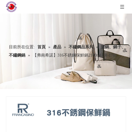
目前所在位置:
首頁
»
產品
»
不鏽鋼品系列
»
湯鍋、鍋子、
不鏽鋼鍋
»
【弗南希諾】316不銹鋼保鮮鍋2100ml FR-1781