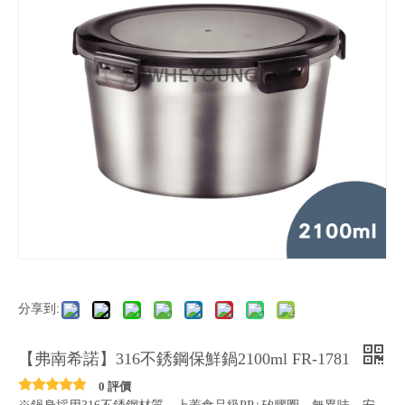
分享到:
【弗南希諾】316不銹鋼保鮮鍋2100ml FR-1781
0 評價