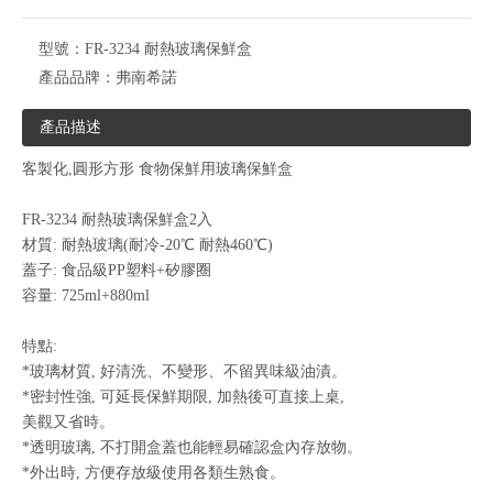
型號：
FR-3234 耐熱玻璃保鮮盒
產品品牌：
弗南希諾
產品描述
客製化,圓形方形 食物保鮮用玻璃保鮮盒
FR-3234 耐熱玻璃保鮮盒2入
材質: 耐熱玻璃(耐冷-20℃ 耐熱460℃)
蓋子: 食品級PP塑料+矽膠圈
容量: 725ml+880ml
特點:
*玻璃材質, 好清洗、不變形、不留異味級油漬。
*密封性強, 可延長保鮮期限, 加熱後可直接上桌,
美觀又省時。
*透明玻璃, 不打開盒蓋也能輕易確認盒內存放物。
*外出時, 方便存放級使用各類生熟食。