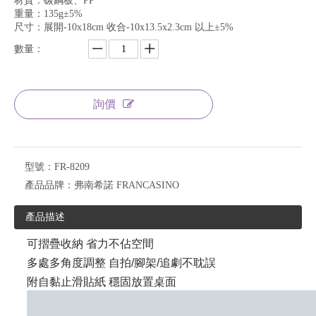
材質：碳鋼板、PP
重量：135g±5%
尺寸：展開-10x18cm 收合-10x13.5x2.3cm 以上±5%
數量：
詢價
型號：
FR-8209
產品品牌：
弗南希諾 FRANCASINO
產品描述
可摺疊收納 省力不佔空間
多處多角度調整 自拍/腳架/追劇不耽誤
附自黏止滑貼紙 穩固放置桌面