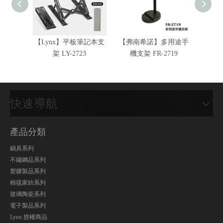
【Lynx】平板筆記本支
【弗南希諾】多用途手
【FRA
架 LY-2723
機支架 FR-2719
伸縮
快速導航
產品分類
鍋具系列
不鏽鋼品系列
塑膠製品系列
棉毯家紡系列
玻璃陶瓷系列
電子製品系列
Lynx 授權商品