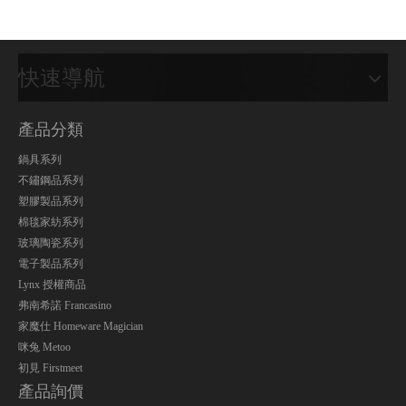
快速導航
產品分類
鍋具系列
不鏽鋼品系列
塑膠製品系列
棉毯家紡系列
玻璃陶瓷系列
電子製品系列
Lynx 授權商品
弗南希諾 Francasino
家魔仕 Homeware Magician
咪兔 Metoo
初見 Firstmeet
產品詢價