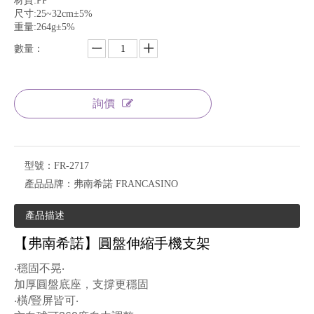
材質:PP
尺寸:25~32cm±5%
重量:264g±5%
數量：
詢價
型號：
FR-2717
產品品牌：
弗南希諾 FRANCASINO
產品描述
【弗南希諾】圓盤伸縮手機支架
‧穩固不晃‧
加厚圓盤底座，支撐更穩固
‧橫/豎屏皆可‧