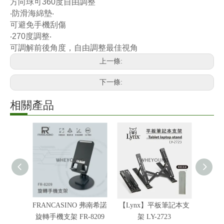
方向球可360度自由調整
‧防滑海綿墊‧
可避免手機刮傷
‧270度調整‧
可調解前後角度，自由調整最佳視角
上一條:
下一條:
相關產品
FRANCASINO 弗南希諾
【Lynx】平板筆記本支
【弗
旋轉手機支架 FR-8209
架 LY-2723
機支