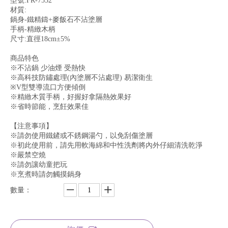
型號:FR-7532
材質:
鍋身-鐵精鑄+麥飯石不沾塗層
手柄-精緻木柄
尺寸:直徑18cm±5%
商品特色
※不沾鍋 少油煙 受熱快
※高科技防鏽處理(內塗層不沾處理) 易潔衛生
※V型雙導流口方便傾倒
※精緻木質手柄，好握好拿隔熱效果好
※省時節能，烹飪效果佳
【注意事項】
※請勿使用鐵鏟或不銹鋼湯勺，以免刮傷塗層
※初此使用前，請先用軟海綿和中性洗劑將內外仔細清洗乾淨
※嚴禁空燒
※請勿讓幼童把玩
※烹煮時請勿觸摸鍋身
數量：