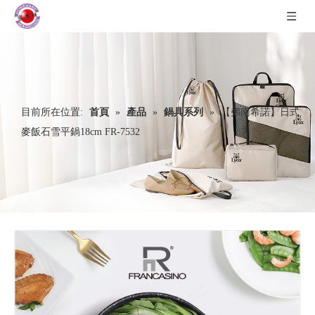
目前所在位置:
首頁
»
產品
»
鍋具系列
»
【弗南希諾】日式
麥飯石雪平鍋18cm FR-7532