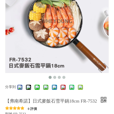
分享到:
【弗南希諾】日式麥飯石雪平鍋18cm FR-7532
0 評價