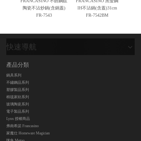
FRANCASINO 不銹鋼鈦
FRANCASINO 黑金鋼
FRAN
陶瓷不沾炒鍋(含鍋蓋)
IH不沾鍋(含蓋)31cm
極光灰I
FR-7543
FR-7542BM
鍋
快速導航
產品分類
鍋具系列
不鏽鋼品系列
塑膠製品系列
棉毯家紡系列
玻璃陶瓷系列
電子製品系列
Lynx 授權商品
弗南希諾 Francasino
家魔仕 Homeware Magician
咪兔 Metoo