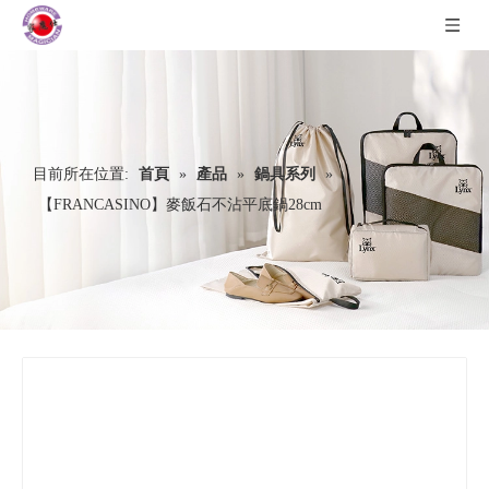
目前所在位置:
首頁
»
產品
»
鍋具系列
»
【FRANCASINO】麥飯石不沾平底鍋28cm