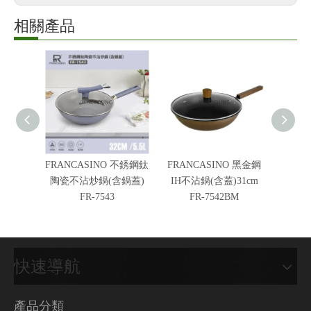
相關產品
FRANCASINO 不銹鋼鈦
FRANCASINO 黑金鋼
FRAN
陶瓷不沾炒鍋(含鍋蓋)
IH不沾鍋(含蓋)31cm
極光灰I
FR-7543
FR-7542BM
鍋
快速導航
產品分類