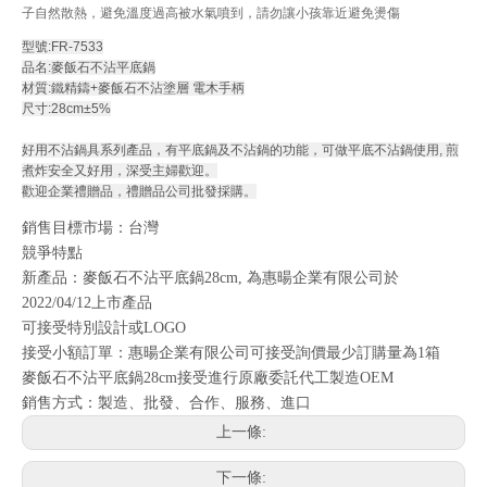
子自然散熱，避免溫度過高被水氣噴到，請勿讓小孩靠近避免燙傷
型號:FR-7533
品名:麥飯石不沾平底鍋
材質:鐵精鑄+麥飯石不沾塗層 電木手柄
尺寸:28cm±5%
好用不沾鍋具系列產品，有平底鍋及不沾鍋的功能，可做平底不沾鍋使用, 煎
煮炸安全又好用
，深受主婦歡迎。
歡迎企業禮贈品
，禮贈品公司批發採購。
銷售目標市場：台灣
競爭特點
新產品：麥飯石不沾平底鍋28cm, 為惠暘企業有限公司於
2022/04/12上市產品
可接受特別設計或LOGO
接受小額訂單：惠暘企業有限公司可接受詢價最少訂購量為1箱
麥飯石不沾平底鍋28cm接受進行原廠委託代工製造OEM
銷售方式：製造、批發、合作、服務、進口
上一條:
下一條: