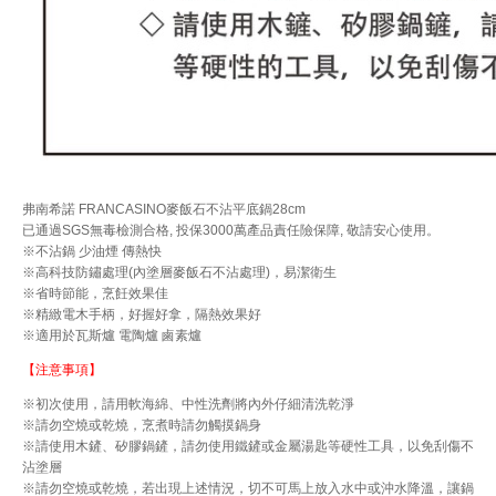
弗南希諾 FRANCASINO麥飯石不沾平底鍋28cm
已通過SGS無毒檢測合格, 投保3000萬產品責任險保障, 敬請安心使用。
※不沾鍋 少油煙 傳熱快
※高科技防鏽處理(內塗層麥飯石不沾處理)，易潔衛生
※省時節能，烹飪效果佳
※精緻電木手柄，好握好拿，隔熱效果好
※適用於瓦斯爐 電陶爐 鹵素爐
【注意事項】
※初次使用，請用軟海綿、中性洗劑將內外仔細清洗乾淨
※請勿空燒或乾燒，烹煮時請勿觸摸鍋身
※請使用木鏟、矽膠鍋鏟，請勿使用鐵鏟或金屬湯匙等硬性工具，以免刮傷不
沾塗層
※請勿空燒或乾燒，若出現上述情況，切不可馬上放入水中或沖水降溫，讓鍋