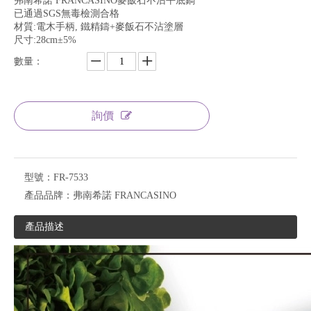
弗南希諾 FRANCASINO麥飯石不沾平底鍋
已通過SGS無毒檢測合格
材質:電木手柄, 鐵精鑄+麥飯石不沾塗層
尺寸:28cm±5%
數量：
詢價
型號：
FR-7533
產品品牌：
弗南希諾 FRANCASINO
產品描述