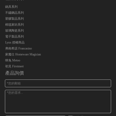
鍋具系列
不鏽鋼品系列
塑膠製品系列
棉毯家紡系列
玻璃陶瓷系列
電子製品系列
Lynx 授權商品
弗南希諾 Francasino
家魔仕 Homeware Magician
咪兔 Metoo
初見 Firstmeet
產品詢價