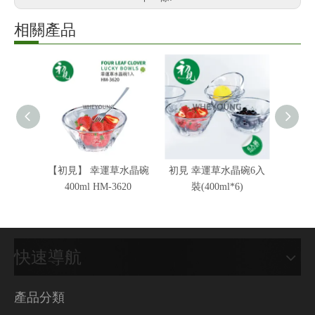
相關產品
【初見】 幸運草水晶碗
初見 幸運草水晶碗6入
初見 
400ml HM-3620
裝(400ml*6)
裝
快速導航
產品分類