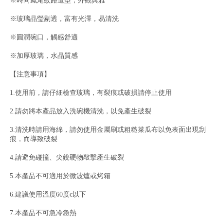
※時尚鳳尾紋路造型，外觀典雅
※玻璃晶瑩剔透，富有光澤，易清洗
※圓潤碗口，觸感舒適
※加厚玻璃，水晶質感
【注意事項】
1.使用前，請仔細檢查玻璃，有裂痕或破損請停止使用
2.請勿將本產品放入洗碗機清洗，以免產生破裂
3.清洗時請用海綿，請勿使用金屬刷或粗糙菜瓜布以免表面出現刮
痕，而導致破裂
4.請避免碰撞、尖銳硬物敲擊產生破裂
5.本產品不可適用於微波爐或烤箱
6.建議使用溫度60度c以下
7.本產品不可急冷急熱