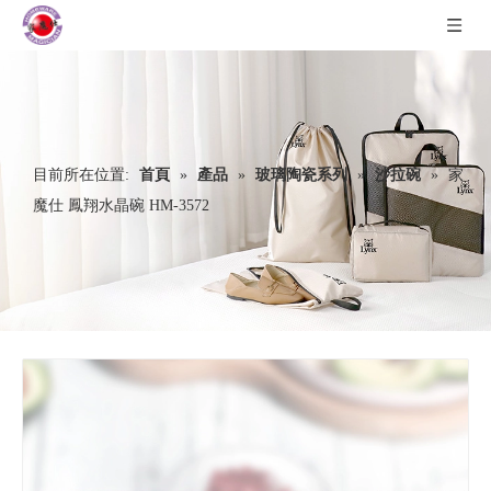
目前所在位置:
首頁
»
產品
»
玻璃陶瓷系列
»
沙拉碗
»
家
魔仕 鳳翔水晶碗 HM-3572