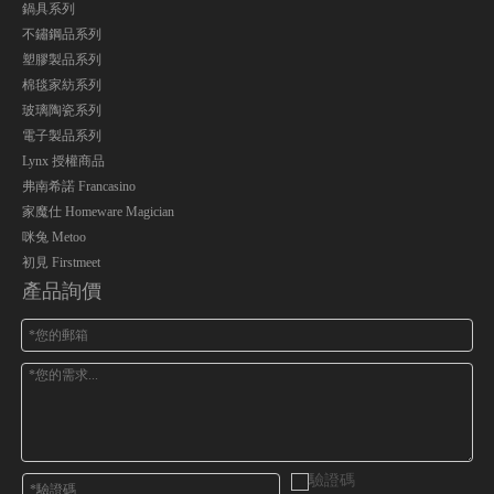
鍋具系列
不鏽鋼品系列
塑膠製品系列
棉毯家紡系列
玻璃陶瓷系列
電子製品系列
Lynx 授權商品
弗南希諾 Francasino
家魔仕 Homeware Magician
咪兔 Metoo
初見 Firstmeet
產品詢價