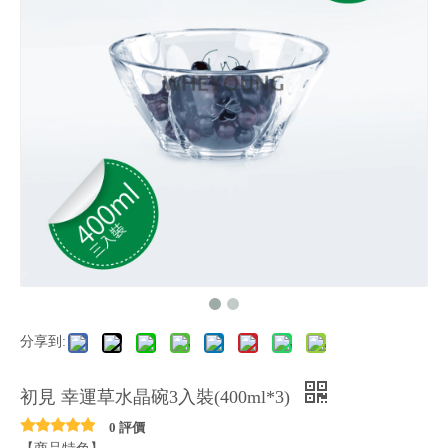
分享到:
初見 幸運草水晶碗3入裝(400ml*3)
0 評價