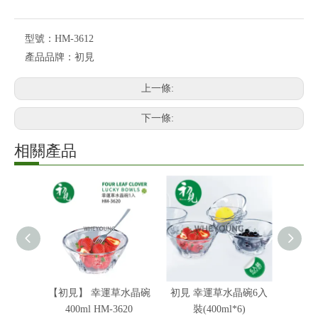
型號：
HM-3612
產品品牌：
初見
上一條:
下一條:
相關產品
【初見】 幸運草水晶碗
初見 幸運草水晶碗6入
初見 
400ml HM-3620
裝(400ml*6)
裝