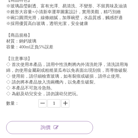
【商品特色】
※玻璃晶瑩剔透、富有光澤、易清洗、不變形、不留異味及油漬
※錐形大容量+小清新幸運草圖案設計，實用美觀，精巧別緻
※碗口圓潤光滑，線條細膩，加厚碗壁，水晶質感，觸感舒適
※採用優質高白玻璃，透明光潔，安全健康
【商品規格】
材質：鈉鈣玻璃
容量：400ml正負5%誤差
【注意事項】
◇ 首次使用本產品，請用中性洗劑將內外清洗乾淨，清洗請用海
綿，勿使用金屬刷或粗糙菜瓜布以免表面出現刮痕，而導致破裂.
◇ 使用前，請仔細檢查玻璃，如有裂痕或破損，請停止使用。
◇ 請勿將本產品放入洗碗機內，以免產生破裂。
◇ 本產品不可急冷急熱。
◇ 為顧及幼兒安全，請勿讓幼兒把玩。
數量：
詢價