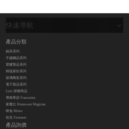
快速導航
產品分類
鍋具系列
不鏽鋼品系列
塑膠製品系列
棉毯家紡系列
玻璃陶瓷系列
電子製品系列
Lynx 授權商品
弗南希諾 Francasino
家魔仕 Homeware Magician
咪兔 Metoo
初見 Firstmeet
產品詢價