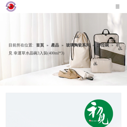
目前所在位置:
首頁
»
產品
»
玻璃陶瓷系列
»
沙拉碗
»
初
見 幸運草水晶碗3入裝(400ml*3)