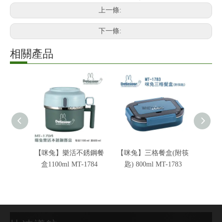
上一條:
下一條:
相關產品
【咪兔】樂活不銹鋼餐
【咪兔】三格餐盒(附筷
咪兔 
盒1100ml MT-1784
匙) 800ml MT-1783