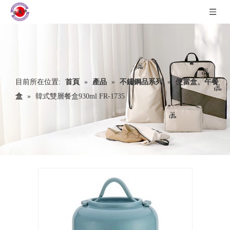
目前所在位置:
首頁
»
產品
»
不鏽鋼品系列
»
便當盒、午餐
盒
»
韓式雙層餐盒930ml FR-1735