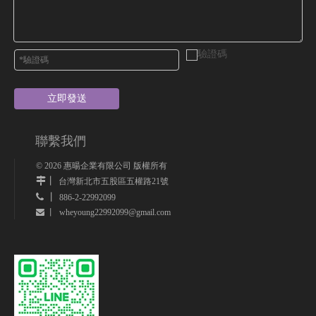
立即發送
聯繫我們
©
2026
惠暘企業有限公司 版權所有
丨
台灣新北市五股區五權路21號
 丨
886-2-22992099
wheyoung22992099@gmail.com
 丨