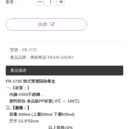
數量：
詢價
型號：
FR-1735
產品品牌：
弗南希諾 FRANCASINO
產品描述
FR-1735 韓式雙層隔熱餐盒
ㄧ.【材質：】
內膽-#304不銹鋼，
塑料部份-食品級PP材質(-0℃ ～ 100℃)
二.【規格：】
容量-930ml (上層300ml 下層630ml)
尺寸-11.5*22cm
以上規格±3%