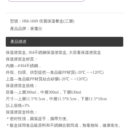
型號：
HM-1609 倍麗保溫餐盒(三層)
產品品牌：
家魔仕
產品描述
保溫便當盒, 304不銹鋼保溫便當盒, 大容量保溫便當盒
保溫便當盒材質：
內膽—#304不銹鋼，
外殼、扣環、供型提把—食品級PP材質(-20℃ ~ +120℃)
上蓋—食品級PP材質結合矽膠(-20℃ ~ +120℃)
保溫便當盒規格：
容量—上層300ml，中層300ml，下層630ml
尺寸—上層11.5*8.5cm，中層11.5*8.5cm，下層11.5*10cm
以上規格±3%
保溫便當盒特色：
＊密封性强，圓弧提手，攜帶方便。
＊飯盒採用食品級原料和不銹鋼合製而成，無毒無味，健康衛生。