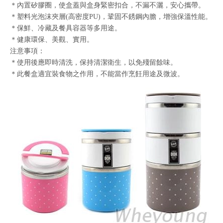
＊內置矽膠圈，使盒蓋與盒身緊密扣合，不漏不灑，安心攜帶。
＊塑料光泡沫夾層(高密度PU)，鞏固不銹鋼內膽，增強保溫性能。
＊保鮮、冷藏及餐具容器等多用途。
＊健康環保、美觀、實用。
注意事項：
＊使用後應即時清洗，保持清潔衛生，以免殘留餘味。
＊此餐盒適宜裝食物之作用，不能當作烹飪用途及微波。