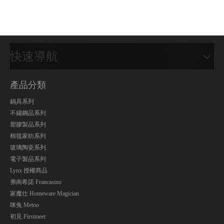
快速導航
產品分類
鍋具系列
不鏽鋼品系列
塑膠製品系列
棉毯家紡系列
玻璃陶瓷系列
電子製品系列
Lynx 授權商品
弗南希諾 Francasino
家魔仕 Homeware Magician
咪兔 Metoo
初見 Firstmeet