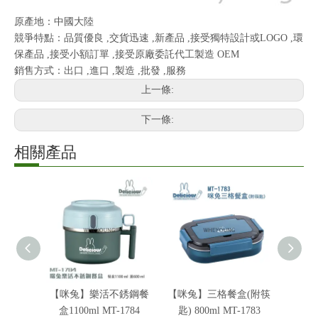
原產地：中國大陸
競爭特點：品質優良 ,交貨迅速 ,新產品 ,接受獨特設計或LOGO ,環
保產品 ,接受小額訂單 ,接受原廠委託代工製造 OEM
銷售方式：出口 ,進口 ,製造 ,批發 ,服務
上一條:
下一條:
相關產品
【咪兔】樂活不銹鋼餐
【咪兔】三格餐盒(附筷
咪兔 
盒1100ml MT-1784
匙) 800ml MT-1783