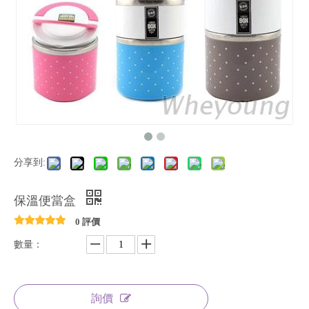
分享到:
保溫便當盒
0 評價
數量：
詢價