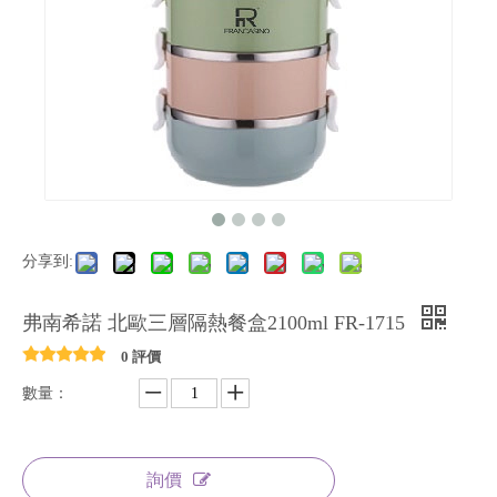
分享到:
弗南希諾 北歐三層隔熱餐盒2100ml FR-1715
0 評價
數量：
詢價