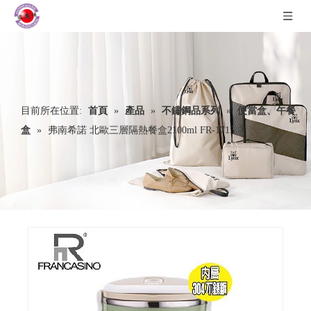
目前所在位置:
首頁
»
產品
»
不鏽鋼品系列
»
便當盒、午餐
盒
»
弗南希諾 北歐三層隔熱餐盒2100ml FR-1715