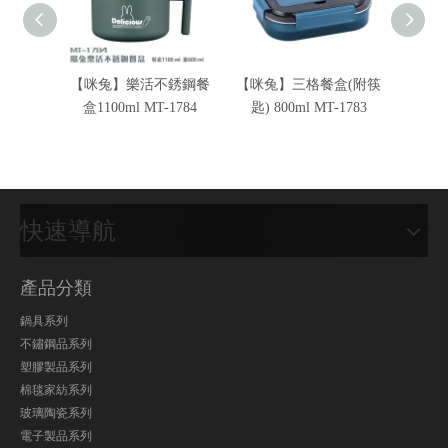
【咪兔】樂活不銹鋼餐
【咪兔】三格餐盒(附筷
咪兔 
盒1100ml MT-1784
匙) 800ml MT-1783
快速導航
產品分類
鍋具系列
不鏽鋼品系列
塑膠製品系列
棉毯家紡系列
玻璃陶瓷系列
電子製品系列