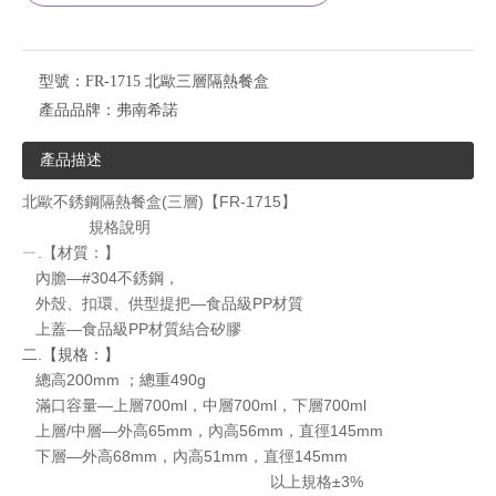
型號：
FR-1715 北歐三層隔熱餐盒
產品品牌：
弗南希諾
產品描述
北歐不銹鋼隔熱餐盒(三層)【FR-1715】
規格說明
ㄧ.【材質：】
內膽—#304不銹鋼，
外殼、扣環、供型提把—食品級PP材質
上蓋—食品級PP材質結合矽膠
二.【規格：】
總高200mm ；總重490g
滿口容量—上層700ml，中層700ml，下層700ml
上層/中層—外高65mm，內高56mm，直徑145mm
下層—外高68mm，內高51mm，直徑145mm
以上規格±3%