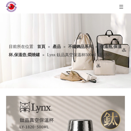
目前所在位置:
首頁
»
產品
»
不鏽鋼品系列
»
保溫瓶,保溫
杯,保溫壺,燜燒罐
»
Lynx 鈦品真空保溫杯500ml LY-1820