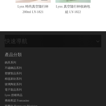
Lynx 時尚真空隨行杯
Lynx 真空隨行杯收納包
彈蓋真
200ml LY-1821
組 LY-1822
WY-3
快速導航
產品分類
鍋具系列
不鏽鋼品系列
塑膠製品系列
棉毯家紡系列
玻璃陶瓷系列
電子製品系列
Lynx 授權商品
弗南希諾 Francasino