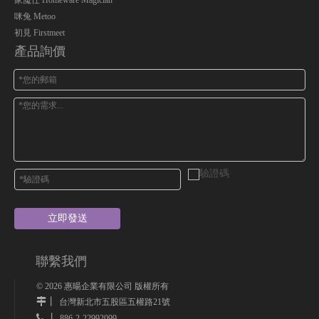
家魔仕 Homeware Magician
咪兔 Metoo
初見 Firstmeet
產品詢價
立即發送
聯繫我們
©
2026
惠暘企業有限公司 版權所有
丨
台灣新北市五股區五權路21號
 丨
886-2-22992099