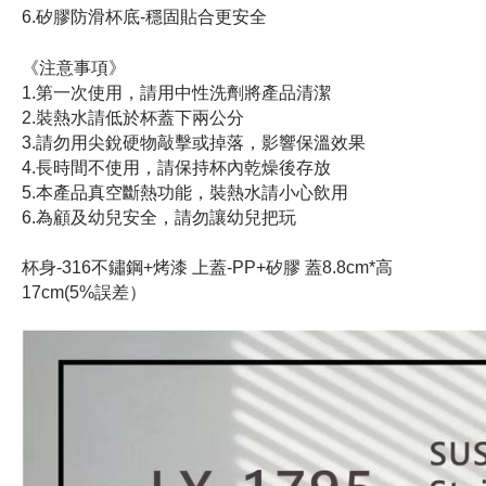
6.矽膠防滑杯底-穩固貼合更安全
《注意事項》
1.第一次使用，請用中性洗劑將產品清潔
2.裝熱水請低於杯蓋下兩公分
3.請勿用尖銳硬物敲擊或掉落，影響保溫效果
4.長時間不使用，請保持杯內乾燥後存放
5.本產品真空斷熱功能，裝熱水請小心飲用
6.為顧及幼兒安全，請勿讓幼兒把玩
杯身-316不鏽鋼+烤漆 上蓋-PP+矽膠 蓋8.8cm*高
17cm(5%誤差）