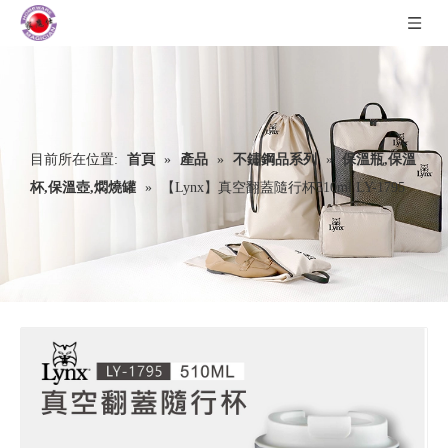
目前所在位置:
首頁
»
產品
»
不鏽鋼品系列
»
保溫瓶,保溫
杯,保溫壺,燜燒罐
»
【Lynx】真空翻蓋隨行杯510ml LY-1795