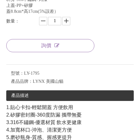
上蓋-PP+矽膠
蓋8.8cm*高17cm(5%誤差）
數量：
詢價
型號：
LY-1795
產品品牌：
LYNX 美國山貓
產品描述
1.貼心卡扣-輕鬆開蓋 方便飲用
2.矽膠密封圈-360度防漏 攜帶無憂
3.316不鏽鋼-優選材質 飲水更健康
4.加寬杯口-沖泡、清潔更方便
5.磨砂瓶身-質感、握感更提升