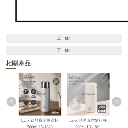
上一條:
下一條:
相關產品
Lynx 鈦品真空保溫杯
Lynx 時尚真空隨行杯
Lyn
500ml LY-1820
200ml LY-1821