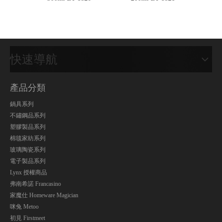
快速導航
產品分類
鍋具系列
不鏽鋼品系列
塑膠製品系列
棉毯家紡系列
玻璃陶瓷系列
電子製品系列
Lynx 授權商品
弗南希諾 Francasino
家魔仕 Homeware Magician
咪兔 Metoo
初見 Firstmeet