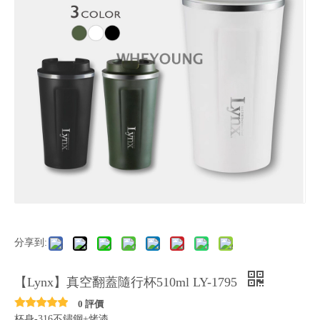
分享到:
【Lynx】真空翻蓋隨行杯510ml LY-1795
0 評價
杯身-316不鏽鋼+烤漆