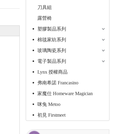
刀具組
露營椅
塑膠製品系列
棉毯家紡系列
玻璃陶瓷系列
電子製品系列
Lynx 授權商品
弗南希諾 Francasino
家魔仕 Homeware Magician
咪兔 Metoo
初見 Firstmeet