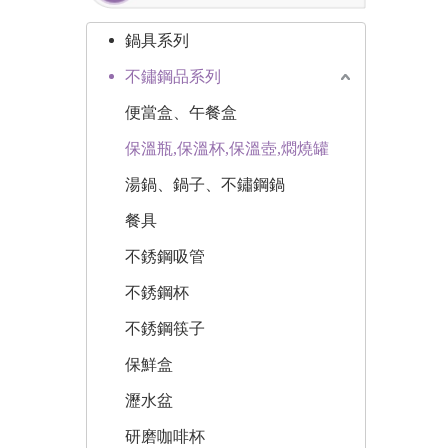
鍋具系列
不鏽鋼品系列
便當盒、午餐盒
保溫瓶,保溫杯,保溫壺,燜燒罐
湯鍋、鍋子、不鏽鋼鍋
餐具
不銹鋼吸管
不銹鋼杯
不銹鋼筷子
保鮮盒
瀝水盆
研磨咖啡杯