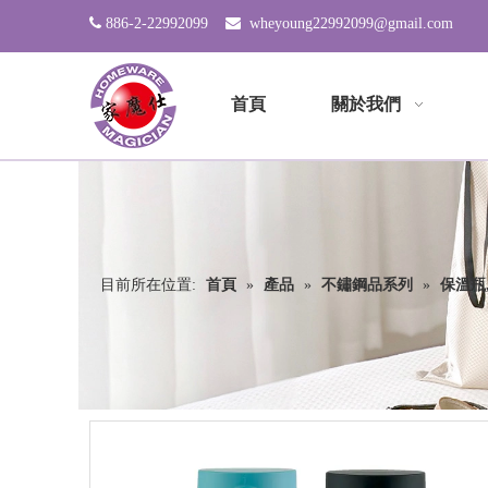

886-2-22992099

wheyoung22992099@gmail.com
首頁
關於我們
目前所在位置:
首頁
»
產品
»
不鏽鋼品系列
»
保溫瓶