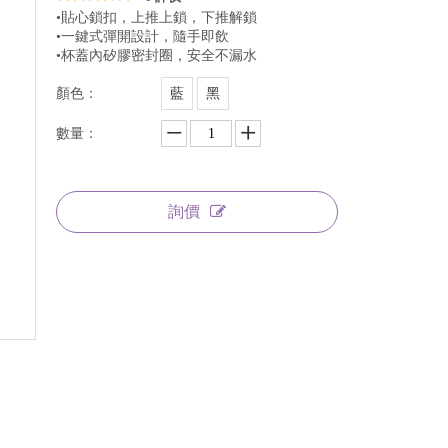
•貼心鎖扣，上推上鎖，下推解鎖
•一鍵式彈開設計，隨手即飲
•杯蓋內矽膠密封圈，安全不漏水
顏色：
藍
黑
數量：
詢價