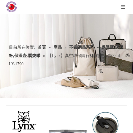
目前所在位置:
首頁
»
產品
»
不鏽鋼品系列
»
保溫瓶,保溫
杯,保溫壺,燜燒罐
»
【Lynx】真空環保隨行杯(附布套)900ml
LY-1790