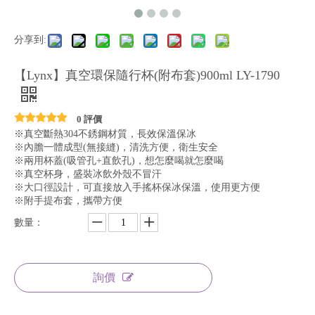
分享到:
【Lynx】真空環保隨行杯(附布套)900ml LY-1790
0 評價
※真空斷熱304不銹鋼材質，長效保溫保冰
※內膽一體成型(無接縫)，清洗方便，衛生安全
※兩用杯蓋(吸管孔+直飲孔)，想怎麼喝就怎麼喝
※真空杯身，盛裝冰飲外殼不冒汗
※大口徑設計，可直接放入手搖杯保冰保溫，使用更方便
※附手提布套，攜帶方便
數量：
詢價