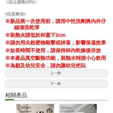
（以上規格±5%）
<注意事項>
※新品第一次使用前，請用中性洗劑將內外仔
細清洗乾淨
※裝熱水請低於杯蓋下2cm
※請勿用尖銳硬物敲擊或掉落，影響保溫效果
※如長時間不使用，請保持杯內乾燥後存放
※本產品真空斷熱功能，裝熱水時請小心飲用
※為顧及幼兒安全，請勿讓幼兒把玩
上一條:
下一條:
相關產品