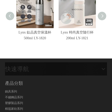
Lynx 鈦品真空保溫杯
Lynx 時尚真空隨行杯
Lyn
500ml LY-1820
200ml LY-1821
快速導航
產品分類
鍋具系列
不鏽鋼品系列
塑膠製品系列
棉毯家紡系列