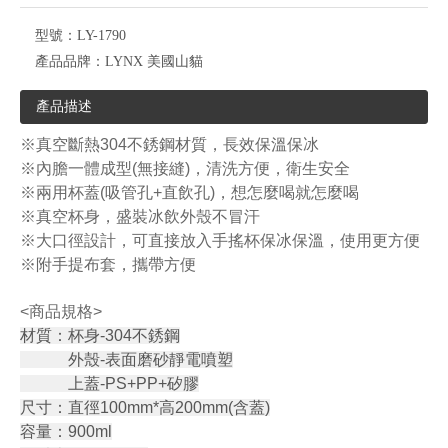
型號：
LY-1790
產品品牌：
LYNX 美國山貓
產品描述
※真空斷熱304不銹鋼材質，長效保溫保冰
※內膽一體成型(無接縫)，清洗方便，衛生安全
※兩用杯蓋(吸管孔+直飲孔)，想怎麼喝就怎麼喝
※真空杯身，盛裝冰飲外殼不冒汗
※大口徑設計，可直接放入手搖杯保冰保溫，使用更方便
※附手提布套，攜帶方便
<商品規格>
材質：杯身-304不銹鋼
外殼-表面磨砂靜電噴塑
上蓋-PS+PP+矽膠
尺寸：直徑100mm*高200mm(含蓋)
容量：900ml