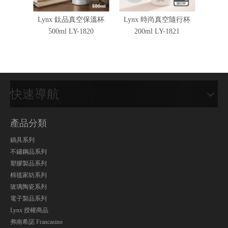
Lynx 鈦品真空保溫杯
Lynx 時尚真空隨行杯
Lyn
500ml LY-1820
200ml LY-1821
快速導航
產品分類
鍋具系列
不鏽鋼品系列
塑膠製品系列
棉毯家紡系列
玻璃陶瓷系列
電子製品系列
Lynx 授權商品
弗南希諾 Francasino