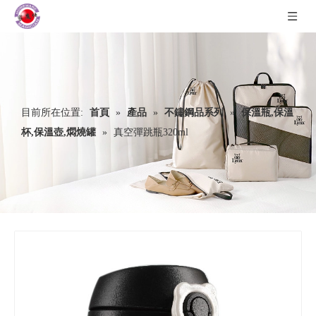
目前所在位置:
首頁
»
產品
»
不鏽鋼品系列
»
保溫瓶,保溫
杯,保溫壺,燜燒罐
»
真空彈跳瓶320ml