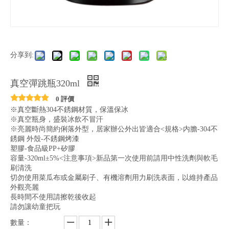
分享到:
真空彈跳瓶320ml
0 評價
※真空斷熱304不銹鋼材質，保溫保冰
※真空瓶身，盛裝冰飲不冒汗
※亮麗時尚簡約俐落外型，居家辦公外出皆適合<規格>内膽-304不
銹鋼 外殼-不銹鋼烤漆
塑膠-食品級PP+矽膠
容量-320ml±5%<注意事項>新品第一次使用前請用中性洗劑與軟毛
刷清洗
切勿使用菜瓜布或金屬刷子、有機溶劑用力刷洗表面，以維持產品
外觀亮麗
長時間不使用請擦乾後收起
請勿讓幼童把玩
數量：